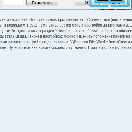
стить и настроить. Отыскав ярлык программы на рабочем столе (или в меню
е мы и нажимаем. Перед нами открывается окно с настройками программы. 
гда необходимо зайти в раздел "Стиль" и в списке "Тема" выбрать наиболе
указатель мыши. Так же в настройках можно изменить положение панели на э
одимо распаковать файлы в директорию C:\Program Files\RocketDock\Skins и
ек. Ну, вот и все, как видите сложного тут ничего. Приятного Вам пользов