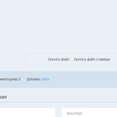
Скачать файл
Скачать файл с сервера
ментариев: 0
Добавил:
Astra
вия