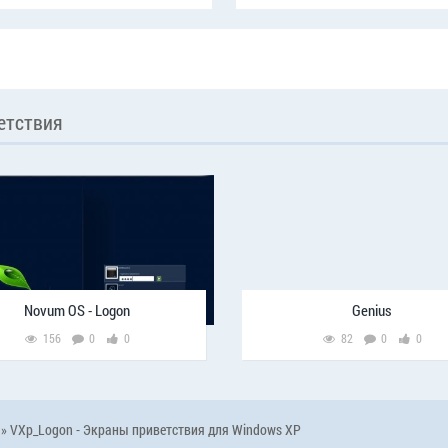
етствия
Novum OS - Logon
Genius
156
0
0
82
0
0
» VXp_Logon - Экраны приветствия для Windows XP