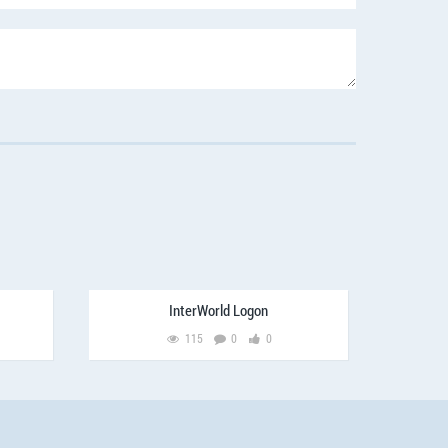
InterWorld Logon
115
0
0