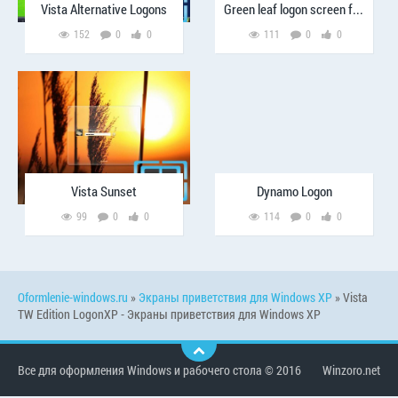
Vista Alternative Logons
Green leaf logon screen for xp
152
0
0
111
0
0
Vista Sunset
Dynamo Logon
99
0
0
114
0
0
Oformlenie-windows.ru
»
Экраны приветствия для Windows XP
» Vista
TW Edition LogonXP - Экраны приветствия для Windows XP
Все для оформления Windows и рабочего стола © 2016
Winzoro.net