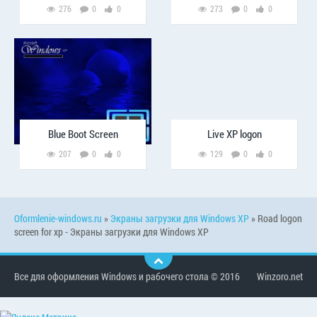
276
0
0
273
0
0
Blue Boot Screen
Live XP logon
207
0
0
129
0
0
Oformlenie-windows.ru
»
Экраны загрузки для Windows XP
» Road logon
screen for xp - Экраны загрузки для Windows XP
Все для оформления Windows и рабочего стола © 2016
Winzoro.net