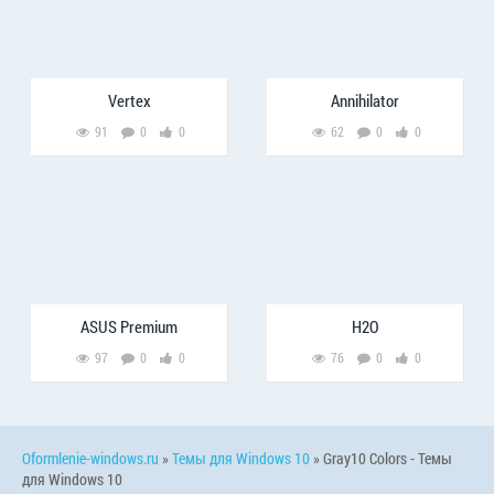
Vertex
Annihilator
91
0
0
62
0
0
ASUS Premium
H2O
97
0
0
76
0
0
Oformlenie-windows.ru
»
Темы для Windows 10
» Gray10 Colors - Темы
для Windows 10