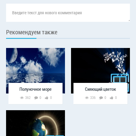
Рекомендуем также
Полуночное море
Сияющий цветок
362
0
0
336
0
0