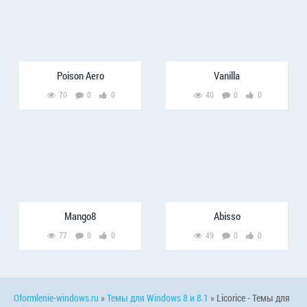
Poison Aero
Vanilla
70
0
0
40
0
0
Mango8
Abisso
77
0
0
49
0
0
Oformlenie-windows.ru
»
Темы для Windows 8 и 8.1
» Licorice - Темы для