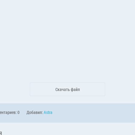
Скачать файл
нтариев: 0
Добавил:
Astra
я