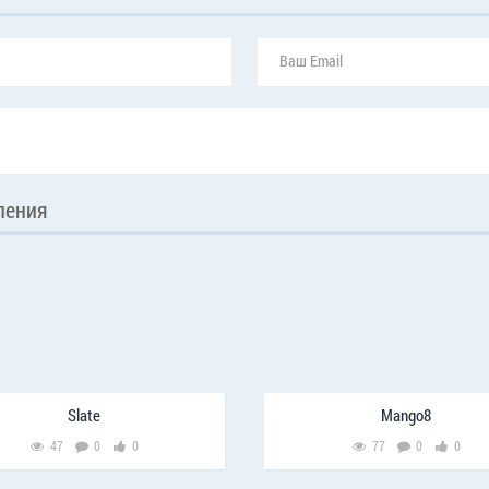
ления
Slate
Mango8
47
0
0
77
0
0