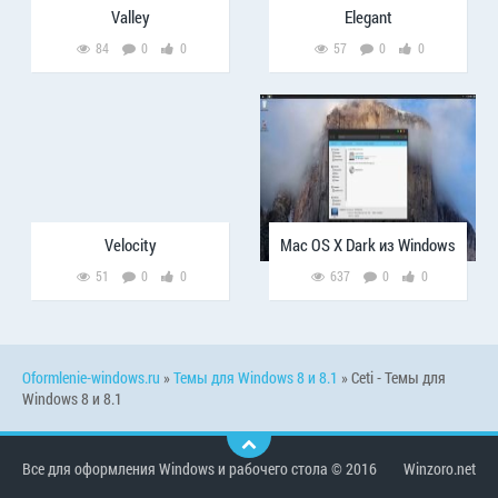
Valley
Elegant
84
0
0
57
0
0
Velocity
Mac OS X Dark из Windows
51
0
0
637
0
0
Oformlenie-windows.ru
»
Темы для Windows 8 и 8.1
» Ceti - Темы для
Windows 8 и 8.1
Все для оформления Windows и рабочего стола © 2016
Winzoro.net