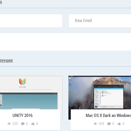
я
ления
UNITY 2016
Mac OS X Dark из Window
235
0
0
424
0
0