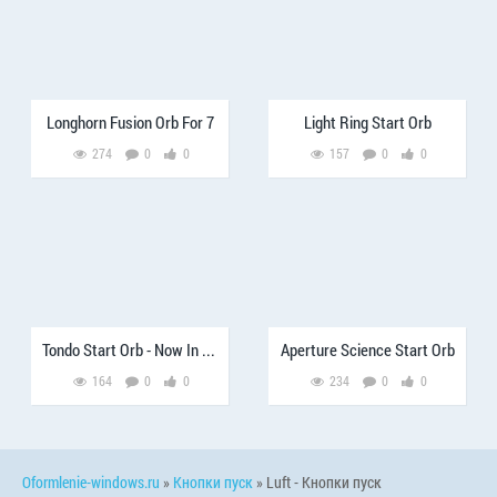
Longhorn Fusion Orb For 7
Light Ring Start Orb
274
0
0
157
0
0
Tondo Start Orb - Now In Black
Aperture Science Start Orb
164
0
0
234
0
0
Oformlenie-windows.ru
»
Кнопки пуск
» Luft - Кнопки пуск