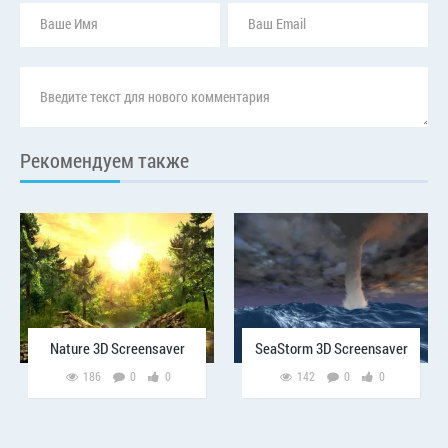
Рекомендуем также
Nature 3D Screensaver
SeaStorm 3D Screensaver
186
0
0
142
0
0