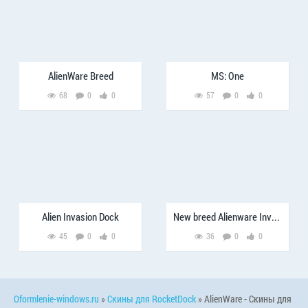
AlienWare Breed
MS: One
68
0
0
57
0
0
Alien Invasion Dock
New breed Alienware Invader
45
0
0
36
0
0
Oformlenie-windows.ru
»
Скины для RocketDock
» AlienWare - Скины для