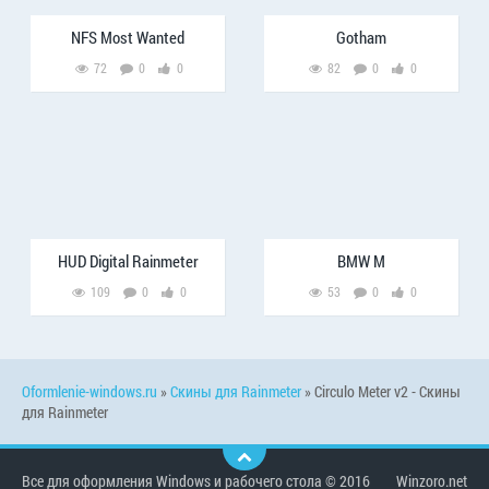
NFS Most Wanted
Gotham
72
0
0
82
0
0
HUD Digital Rainmeter
BMW M
109
0
0
53
0
0
Oformlenie-windows.ru
»
Скины для Rainmeter
» Circulo Meter v2 - Скины
для Rainmeter
Все для оформления Windows и рабочего стола © 2016
Winzoro.net