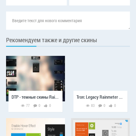
Рекомендуем также и другие скины
DTP - темные скины Rainmeter
Tron: Legacy Rainmeter Remix
77
0
0
83
0
0