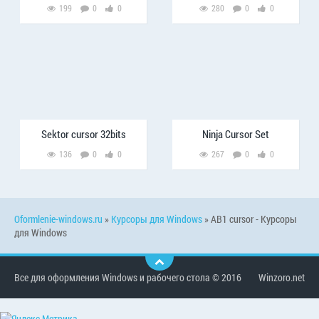
199
0
0
280
0
0
Sektor cursor 32bits
Ninja Cursor Set
136
0
0
267
0
0
Oformlenie-windows.ru
»
Курсоры для Windows
» AB1 cursor - Курсоры
для Windows
Все для оформления Windows и рабочего стола © 2016
Winzoro.net