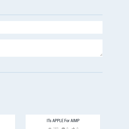
ITs APPLE For AIMP
183
0
0