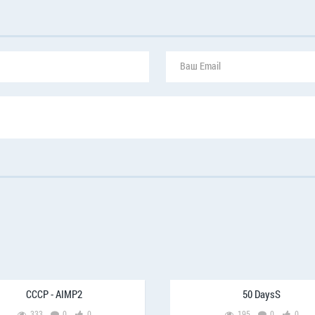
CCCP - AIMP2
50 DaysS
333
0
0
195
0
0