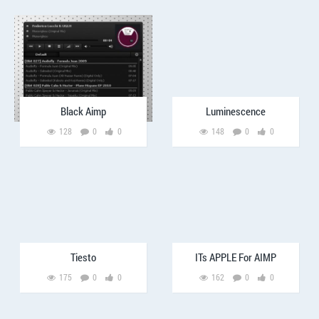
Black Aimp
Luminescence
128
0
0
148
0
0
Tiesto
ITs APPLE For AIMP
175
0
0
162
0
0